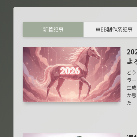
新着記事
WEB制作系記事
2
よ
どう
ラー
生成
か思
た。