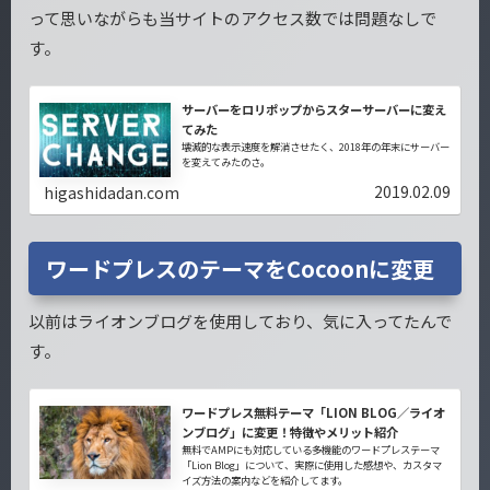
って思いながらも当サイトのアクセス数では問題なしで
す。
サーバーをロリポップからスターサーバーに変え
てみた
壊滅的な表示速度を解消させたく、2018年の年末にサーバー
を変えてみたのさ。
2019.02.09
higashidadan.com
ワードプレスのテーマをCocoonに変更
以前はライオンブログを使用しており、気に入ってたんで
す。
ワードプレス無料テーマ「LION BLOG／ライオ
ンブログ」に変更！特徴やメリット紹介
無料でAMPにも対応している多機能のワードプレステーマ
「Lion Blog」について、実際に使用した感想や、カスタマ
イズ方法の案内などを紹介してます。