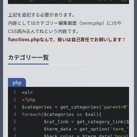
上記を追記する必要があります。
内容としてはカテゴリー編集画面（term.php）にJSや
CSS読み込んでねという内容です。
functions.phpなんで、扱いは自己責任でお願いします！
カテゴリー一覧
php
<?php
$categories = get_categories(
'parent=0'
foreach
($categories 
as
 $val){

	$cat_link = get_category_link($val->cat_ID);

	$term_data = get_option(
'term_'
. $
	$back_color = $term_data[
'bgcolor