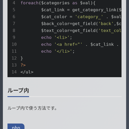
foreach
($categories 
as
 $val){

	$cat_link = get_category_link($val->cat_ID);

	$cat_color = 
'category_'
 . $val ->
	$back_color=get_field(
'back'
,$cat_
	$text_color=get_field(
'text_color
echo
'<li>'
;

echo
'<a href="'
 . $cat_link . 
'"
echo
'</li>'
;

?>
</ul>
ループ内
ループ内で使う方法です。
php