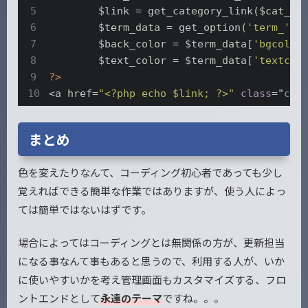
	$link = get_category_link($cat_id);

	$term_data = get_option(
'term_'
.$c
	$back_color = $term_data[
'bgcolor
	$text_color = $term_data[
'textcol
?>
<a href=
"<?php echo $link; ?>"
class
="
cat
まとめ
色を変えたりなんて、コーディング初心者であっても少し
覚えればできる簡単な作業ではありますが、使う人によっ
ては簡単ではないはずです。
場合によってはコーディングとは無関係の方が、更新担当
になる事なんて事もあると思うので、利用する人が、いか
に使いやすいかを考え管理画面もカスタマイズする、フロ
ントエンドとして
永遠のテーマ
ですね。。。