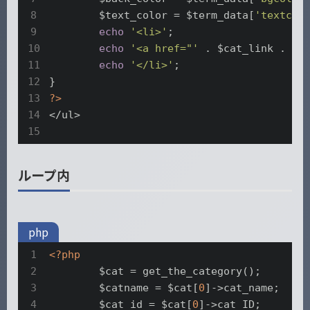
	$text_color = $term_data[
'textcol
echo
'<li>'
;

echo
'<a href="'
 . $cat_link . 
'"
echo
'</li>'
;

?>
</ul>

ループ内
php
<?php
	$cat = get_the_category();

	$catname = $cat[
0
]->cat_name;

	$cat_id = $cat[
0
]->cat_ID;
