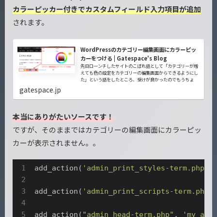
カラーピッカー付きでカスタムフィールド入力項目が追加
されます。
WordPressのカテゴリー編集画面にカラーピッ
カーをつける | Gatespace's Blog
先日ローンチしたサイトのこぼれ話として「カテゴリーが増
えても色の設定をカテゴリーの編集画面からできるようにし
た」という話をしたところ、受けが良かったのでもうちょ
gatespace.jp
本当にありがたいソースです！
ですが、そのままではカテゴリーの編集画面にカラーピッ
カーが表示されません。。
add_action(
'admin_print_styles-term.php'
,
add_action(
'admin_print_scripts-term.php'
add_action(
"admin_head-term.php"
, 
'my_adm