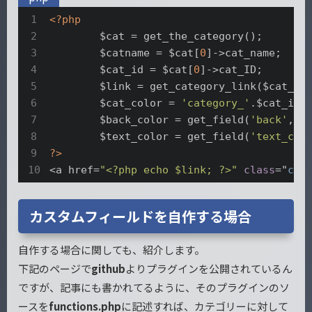
<?php
	$cat = get_the_category();

	$catname = $cat[
0
]->cat_name;

	$cat_id = $cat[
0
]->cat_ID;

	$link = get_category_link($cat_id);

	$cat_color = 
'category_'
.$cat_id;

	$back_color = get_field(
'back'
,$ca
	$text_color = get_field(
'text_col
?>
<a href=
"<?php echo $link; ?>"
class
="
cat
カスタムフィールドを自作する場合
自作する場合に関しても、紹介します。
下記のページで
github
よりプラグインを公開されているん
ですが、記事にも書かれてるように、そのプラグインのソ
ースを
functions.php
に記述すれば、カテゴリーに対して