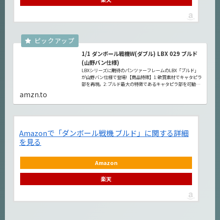
1/1 ダンボール戦機W(ダブル) LBX 029 ブルド
(山野バン仕様)
LBXシリーズに期待のパンツァーフレームのLBX「ブルド」
が山野バン仕様で登場!【商品特徴】1:軟質素材でキャタピラ
部を再現。2:ブルド最大の特徴であるキャタピラ部を可動で
再現。3:キャタピラ基部股関軸引き出し式のポールジョイン
amzn.to
トでポージン...
Amazonで「ダンボール戦機 ブルド」に関する詳細
を見る
Amazon
楽天