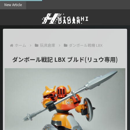
New Article
2025/
ホーム
玩具倉庫
ダンボール戦機 LBX
ダンボール戦記 LBX ブルド(リュウ専用)