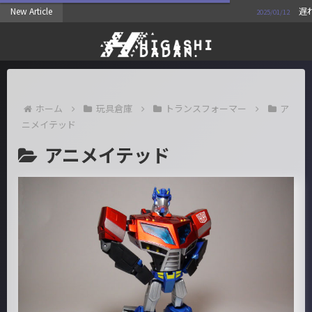
New Article
遅れまし
2025/01/12
ホーム
玩具倉庫
トランスフォーマー
ア
ニメイテッド
アニメイテッド