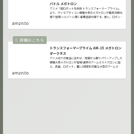
バトル メガトロン
アニメ「超ロボット生命体 トランスフォーマー プライム」
より、ディセプティコン破壊大帝のメガトロンが最終決戦仕
様で登場!シルバーに輝く豪華塗装仕様です。更に、ロボット
から武器に変形する「アームズマイクロン」も3点付属。さ
amzn.to
らに、3つを合体させ...
トランスフォーマープライム AM-15 メガトロン
ダークネス
アニメ内での復活に合わせ、地獄から蘇りパワーアップした
破壊大帝メガトロンが登場!通常のアームズマイクロンに加
え、武器、ロボット、翼に3段変形可能な大型のアームズマ
イクロンも付属。翼パーツの導入により、今までとは違った
amzn.to
アームズアップが楽しめる...