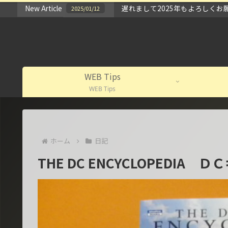
New Article
GOLD BLOG(ゴールドブロ
2024/04/24
WEB Tips
WEB Tips
ホーム
日記
THE DC ENCYCLOPEDIA