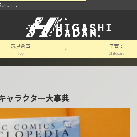
グ)というWPテーマが良い感じ。ビギナーもショップ用にも良い感じ。
玩具倉庫
子育て
Toy
Childcare
 ＤＣキャラクター大事典