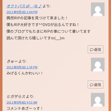
オクトパス d(-_-)b ♪
より:
2011年9月3日 1:04 PM
偶然RIPの記事を見つけて来ました！
僕もRIP大好きです^^DVDが出るんですね！
僕のブログでもたまにRIPの事について書いてます
読んで頂けたら嬉しいですm(__)m
返信
きゅー
より:
2011年9月3日 1:39 PM
みげるくんかわいい！
返信
ヒガザらス
より:
2011年9月4日 9:53 AM
コメントあざーっす！