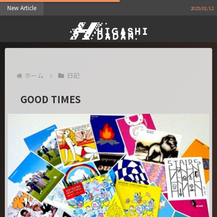
New Article
遅れま
2025/01/12
ホーム
日記
GOOD TIMES