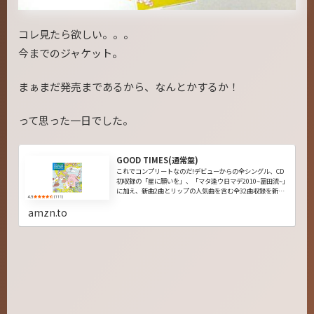
コレ見たら欲しい。。。
今までのジャケット。
まぁまだ発売まであるから、なんとかするか！
って思った一日でした。
GOOD TIMES(通常盤)
これでコンプリートなのだ!デビューからの全シングル、CD
初収録の「星に願いを」、「マタ逢ウ日マデ2010~冨田流~」
に加え、新曲2曲とリップの人気曲を含む全32曲収録を新た
にロンドン・デジタルリマスターにて完全収録!!☆新曲2曲収
録!「SC...
amzn.to