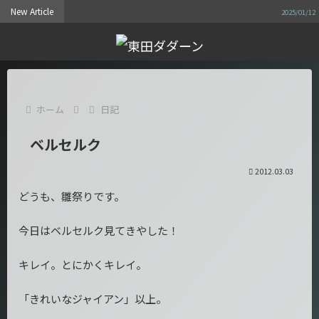
New Article
遅
2025/01/12
ホーム
日記
ベルセルク
2012.03.03
どうも、雛祭りです。
今日はベルセルク見てきやした！
キレイ。とにかくキレイ。
「きれいなジャイアン」以上。