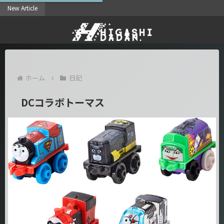
New Article
20
ホーム
日記
DCコラボトーマス