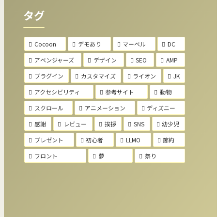
タグ
Cocoon
デモあり
マーベル
DC
アベンジャーズ
デザイン
SEO
AMP
プラグイン
カスタマイズ
ライオン
JK
アクセシビリティ
参考サイト
動物
スクロール
アニメーション
ディズニー
感謝
レビュー
挨拶
SNS
幼少児
プレゼント
初心者
LLMO
節約
フロント
夢
祭り