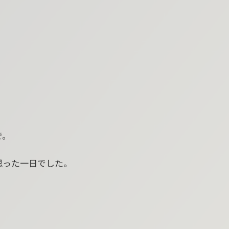
で。
思った一日でした。