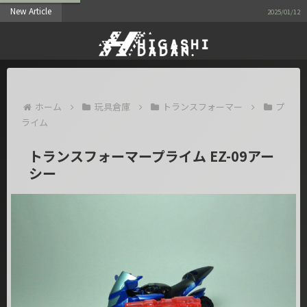
New Article
遅れまして2
2025/01/12
ホーム
玩具倉庫
トランスフォーマー
プ
ライム
トランスフォーマープライム EZ-09アー
シー