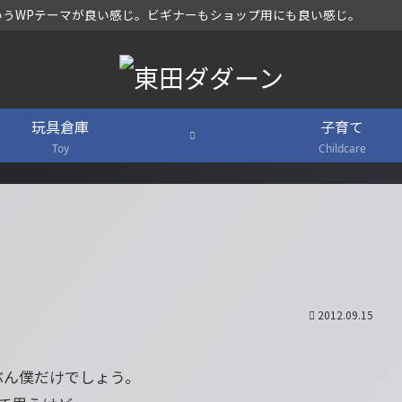
グ)というWPテーマが良い感じ。ビギナーもショップ用にも良い感じ。
玩具倉庫
子育て
Toy
Childcare
2012.09.15
ぶん僕だけでしょう。