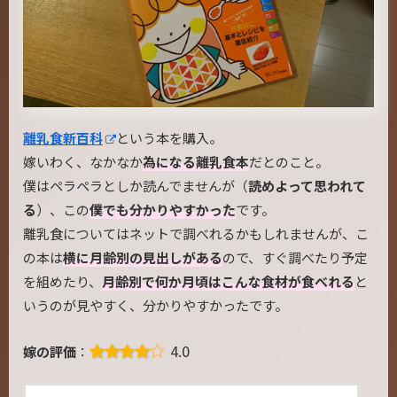
離乳食新百科
という本を購入。
嫁いわく、なかなか
為になる離乳食本
だとのこと。
僕はペラペラとしか読んでませんが（
読めよって思われて
る
）、この
僕でも分かりやすかった
です。
離乳食についてはネットで調べれるかもしれませんが、こ
の本は
横に月齢別の見出しがある
ので、すぐ調べたり予定
を組めたり、
月齢別で何か月頃はこんな食材が食べれる
と
いうのが見やすく、分かりやすかったです。
4.0
嫁の評価
：