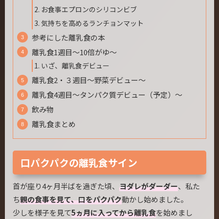
お食事エプロンのシリコンビブ
気持ちを高めるランチョンマット
参考にした離乳食の本
離乳食1週目～10倍がゆ～
いざ、離乳食デビュー
離乳食2・３週目～野菜デビュー～
離乳食4週目～タンパク質デビュー（予定）～
飲み物
離乳食まとめ
口パクパクの離乳食サイン
首が座り4ヶ月半ばを過ぎた頃、
ヨダレがダーダー
、私た
ち
親の食事を見て、口をパクパク
動かし始めました。
少しを様子を見て
5ヵ月に入ってから離乳食
を始めまし