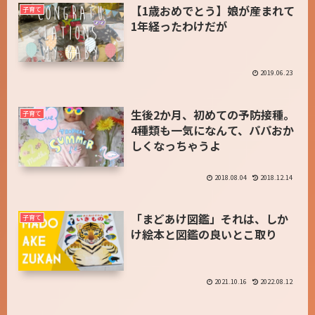
【1歳おめでとう】娘が産まれて
子育て
1年経ったわけだが
2019.06.23
生後2か月、初めての予防接種。
子育て
4種類も一気になんて、パパおか
しくなっちゃうよ
2018.08.04
2018.12.14
「まどあけ図鑑」それは、しか
子育て
け絵本と図鑑の良いとこ取り
2021.10.16
2022.08.12