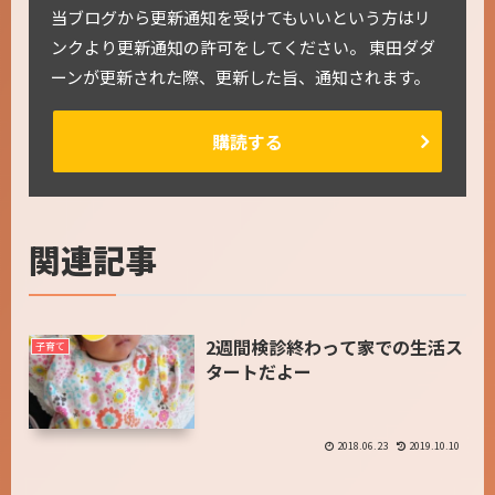
当ブログから更新通知を受けてもいいという方はリ
ンクより更新通知の許可をしてください。 東田ダダ
ーンが更新された際、更新した旨、通知されます。
購読する
関連記事
2週間検診終わって家での生活ス
子育て
タートだよー
2018.06.23
2019.10.10